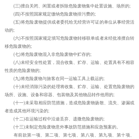
(三)擅自关闭、闲置或者拆除危险废物集中处置设施、场所的;
(四)不按照国家规定缴纳危险废物排污费的;
(五)将危险废物提供或者
委托
给无经营许可证的单位从事经营活
动的;
(六)不按照国家规定填写危险废物转移联单或者未经批准擅自转
移危险废物的;
(七)将危险废物混入非危险废物中贮存的;
(八)未经
安全性
处置，混合收集、贮存、运输、处置具有不相容
性质的危险废物的;
(九)将危险废物与旅客在同一运输工具上载运的;
(十)未经消除污染的处理将收集、贮存、运输、处置危险废物的
场所、设施、设备和容器、包装物及其他物品转作他用的;
(十一)未采取相应防范措施，造成危险废物扬散、流失、渗漏或
者造成其他环境污染的;
(十二)在运输过程中沿途丢弃、遗撒危险废物的;
(十三)未制定危险废物意外事故防范措施和应急预案的。
有前款第一项、第二项、第七项、第八项、第九项、第十项、