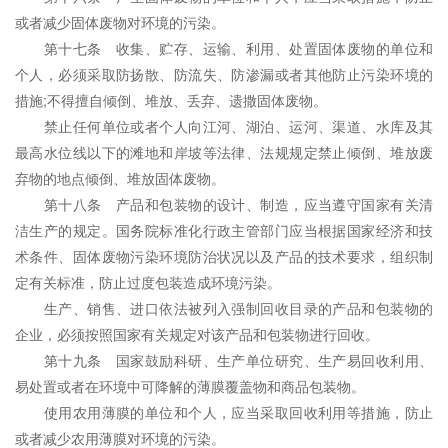
或者减少固体废物对环境的污染。
第十七条 收集、贮存、运输、利用、处置固体废物的单位和
个人，必须采取防扬散、防流失、防渗漏或者其他防止污染环境的
措施;不得擅自倾倒、堆放、丢弃、遗撒固体废物。
禁止任何单位或者个人向江河、湖泊、运河、渠道、水库及其
最高水位线以下的滩地和岸坡等法律、法规规定禁止倾倒、堆放废
弃物的地点倾倒、堆放固体废物。
第十八条 产品和包装物的设计、制造，应当遵守国家有关清
洁生产的规定。国务院标准化行政主管部门应当根据国家经济和技
术条件、固体废物污染环境防治状况以及产品的技术要求，组织制
定有关标准，防止过度包装造成环境污染。
生产、销售、进口依法被列入强制回收目录的产品和包装物的
企业，必须按照国家有关规定对该产品和包装物进行回收。
第十九条 国家鼓励科研、生产单位研究、生产易回收利用、
易处置或者在环境中可降解的薄膜覆盖物和商品包装物。
使用农用薄膜的单位和个人，应当采取回收利用等措施，防止
或者减少农用薄膜对环境的污染。