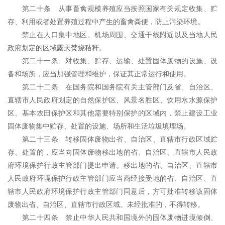
第二十条 从事畜禽规模养殖应当按照国家有关规定收集、贮
存、利用或者处置养殖过程中产生的畜禽粪便，防止污染环境。
禁止在人口集中地区、机场周围、交通干线附近以及当地人民
政府划定的区域露天焚烧秸秆。
第二十一条 对收集、贮存、运输、处置固体废物的设施、设
备和场所，应当加强管理和维护，保证其正常运行和使用。
第二十二条 在国务院和国务院有关主管部门及省、自治区、
直辖市人民政府划定的自然保护区、风景名胜区、饮用水水源保护
区、基本农田保护区和其他需要特别保护的区域内，禁止建设工业
固体废物集中贮存、处置的设施、场所和生活垃圾填埋场。
第二十三条 转移固体废物出省、自治区、直辖市行政区域贮
存、处置的，应当向固体废物移出地的省、自治区、直辖市人民政
府环境保护行政主管部门提出申请。移出地的省、自治区、直辖市
人民政府环境保护行政主管部门应当商经接受地的省、自治区、直
辖市人民政府环境保护行政主管部门同意后，方可批准转移该固体
废物出省、自治区、直辖市行政区域。未经批准的，不得转移。
第二十四条 禁止中华人民共和国境外的固体废物进境倾倒、