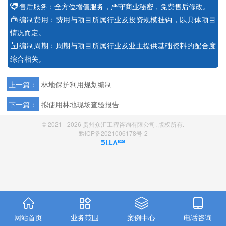
售后服务：
全方位增值服务，严守商业秘密，免费售后修改。

编制费用：
费用与项目所属行业及投资规模挂钩，以具体项目

情况而定。
编制周期：
周期与项目所属行业及业主提供基础资料的配合度

综合相关。
上一篇：
林地保护利用规划编制
下一篇：
拟使用林地现场查验报告
© 2021 -
2026
贵州众汇工程咨询有限公司
, 版权所有.
黔ICP备2021006178号-2




网站首页
业务范围
案例中心
电话咨询