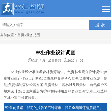
搜 索
当前位置：
首页
>
业务范围
林业作业设计调查
众汇咨询
业务部
2020-11-05



林业作业
设计承担着
森林
资源清查。负责林业规划设计调查;负
责林业生产作业设计调查;负责
森林
资源动态监测;负责林业区划、规
划;负责编制
森林
经营方案;负责造林、营林以及风景林、自然保护区
规划设计;负责国家重点防护林和特种用途林资源监测;负责工程造林
等林业项目检查验收。
售前承诺：
我司的报告通不过评审，我司全额退还编撰费用。
