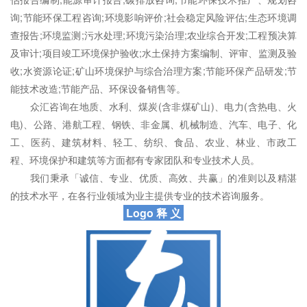
询
;
节能环保
工程咨询
;环境影响评价;
社会稳定风险
评估;
生态环境
调
查报告;
环境监测
;
污水处理
;环境污染治理;农业综合开发;工程预决算
及审计;项目
竣工环境保护验收
;
水土保持方案
编制、评审、监测及验
收;水资源论证;矿山环境保护与
综合治理
方案;
节能环保
产品研发;
节
能技术改造
;节能产品、环保设备销售等。
众汇咨询
在地质、水利、煤炭(含非煤矿山)、电力(含热电、火
电)、公路、港航工程、钢铁、非金属、机械制造、汽车、电子、化
工、医药、建筑材料、轻工、纺织、食品、农业、林业、市政工
程、环境保护和建筑等方面都有专家团队和专业技术人员。
我们秉承「诚信、专业、优质、高效、共赢」的准则以及精湛
的技术水平，在各行业领域为业主提供专业的技术咨询服务。
Logo 释 义