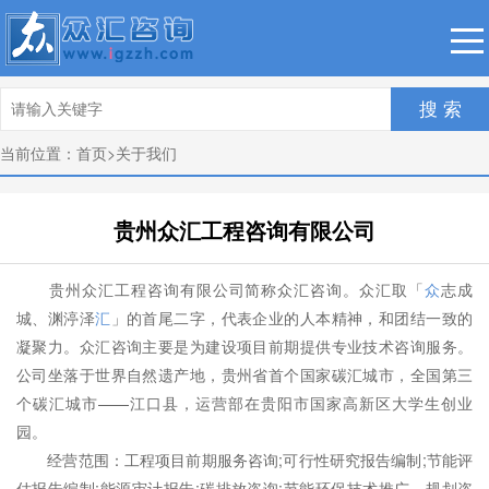
搜 索
当前位置：
首页
>
关于我们
贵州众汇工程咨询有限公司
贵州众汇
工程咨询
有限公司简称
众汇咨询
。众汇取「
众
志成
城、渊渟泽
汇
」的首尾二字，代表企业的人本精神，和团结一致的
凝聚力。
众汇咨询
主要是为建设项目前期提供专业技术咨询服务。
公司坐落于世界自然遗产地，贵州省首个国家碳汇城市，全国第三
个碳汇城市——江口县，运营部在贵阳市国家高新区大学生创业
园。
经营范围：工程项目前期服务咨询;
可行性研究
报告编制;节能评
估报告编制;
能源审计报告
;碳排放咨询;
节能环保
技术推广、
规划咨