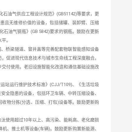
化石油气供应工程设计规范》(GB51142)等要求，更
隐患且无维修价值的设备，包括储罐、装卸臂、压缩
油气钢瓶》(GB 5842)要求的钢瓶。鼓励在更新
水平。
网、桥梁隧道、窨井盖等完善配套物联智能感知设备
防，促进现代信息技术与城市生命线工程深度融合。
步交付使用。老旧设施智能化改造和通信基础设施改
站运行维护技术标准》(CJJ/T109)、《生活垃圾
存在安全隐患的设备，包括环卫车辆、中转压缩设备、
回收物分拣(分选、压缩、打包)设备等。鼓励更新购
新淘汰使用超过10年以上、高污染、能耗高、老化磨损
机、推土机等设备(车辆)。鼓励更新购置新能源、