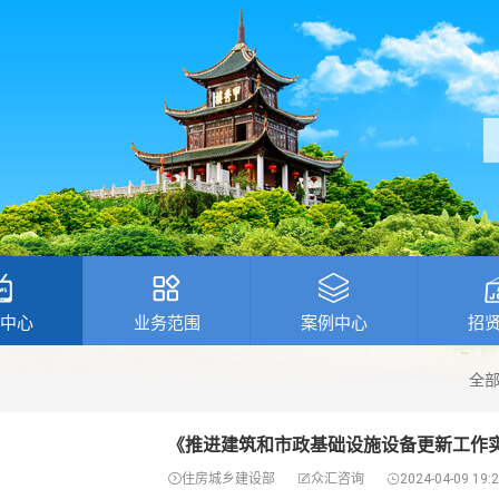
中心
业务范围
案例中心
招
全
《推进建筑和市政基础设施设备更新工作

住房城乡建设部

众汇咨询

2024-04-09 19:2