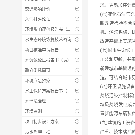
求，更新加装计
交通影响评价

(六)液化石油气充
入河排污论证

新改造检验不合
环境影响评价报告书（表）

机、灌装系统、L
水生态环境恢复技术咨询

改造基础上实施
项目核准申请报告

(七)城市生命
加装和更新，并
水资源论证报告书（表）

新建城市基础设
政府委托事项

造，可结合城市
环境应急预案

(八)环卫设施设
水土保持方案报告书（表）

焚烧污染控制标准
水环境治理

垃圾焚烧发电成
环境监测

置新能源车辆装
项目初步设计方案

(九)建筑施工设
严重、技术落后
污水处理工程
