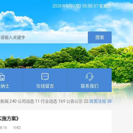
2026年8月07日 05:55:37 星期五
搜索
贤纳士
在线留言
联系我们
部新闻
240
公司动态
11
行业动态
169
公告公示
22
政策法规
38
实施方案》
8:16

82