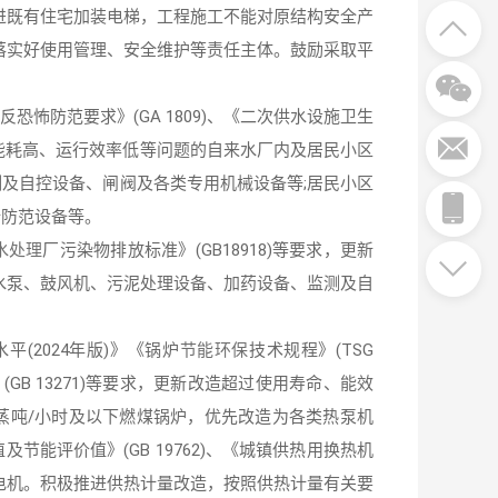
进既有住宅加装电梯，工程施工不能对原结构安全产

落实好使用管理、安全维护等责任主体。鼓励采取平

反恐怖防范要求》(GA 1809)、《二次供水设施卫生

汰、能耗高、运行效率低等问题的自来水厂内及居民小区
测及自控设备、闸阀及各类专用机械设备等;居民小区

全防范设备等。
水处理
厂污染物排放标准》(GB18918)等要求，更新

水泵、鼓风机、污泥处理设备、加药设备、监测及自
(2024年版)》《锅炉
节能环保
技术规程》(TSG
(GB 13271)等要求，更新改造超过使用寿命、能效
蒸吨/小时及以下燃煤锅炉，优先改造为各类热泵机
及节能评价值》(GB 19762)、《城镇供热用换热机
水泵电机。积极推进供热计量改造，按照供热计量有关要