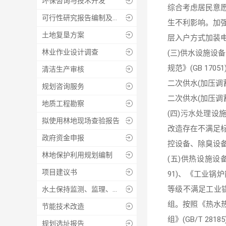
环保咨询与技术开发

综合考虑居民意
可行性研究报告编制及评审

生不利影响。加
土地复垦方案

层入户方式加装
林业作业设计调查

(三)供水设施设备
规范》(GB 1
清洁生产审核

二次供水(加压
规划咨询服务

二次供水(加压
地质工程勘察

(四)
污水处理
设施
拟使用林地现场查验报告

改造存在不满足
政府资金申报

控设备、除臭设
林地保护利用规划编制

(五)供热设施设
项目建议书

91)、《工业锅炉
等级不满足工业
水土保持监测、监理、设施验收

组。按照《热水热力
节能技术改造

组》(GB/T 
规划选址报告
