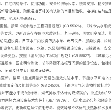
愿、住宅结构条件、使用功能、安全经济等因素，统筹安排、稳步推
强新增设井道、疏散通道等相关构筑物的审批和验收，电梯加装前应
电梯，实现无障碍通行。
更新。按照《城市给水工程项目规范》(GB 55026)、《城市供水系统
7051)等要求，更新改造存在影响水质达标、老旧破损、国家明令淘
调蓄)设施设备。自来水厂内设备包括水泵、电气设备、加药设备、检
调蓄)设备包括成套设备、水箱、水泵及附属设施设备、自控设备、安
设备更新。按照《城乡排水工程项目规范》(GB 55027)、《城镇
污
标准规定、国家明令淘汰、节能降碳不达标等问题的设施设备，包括
备、闸阀及各类专用机械设备等。
备更新。按照《重点用能产品设备能效先进水平、节能水平和准入水平
能效限定值及能效等级》(GB 24500)、《锅炉大气污染物排放标准》
锅炉节能水平或2级标准、烟气排放不达标的燃煤锅炉。重点淘汰35
网热力站设备技术条件》(GB/T38536)、《清水离心泵能效限定值
28185)等要求，更新改造超过使用寿命、能效等级不达标的换热器和