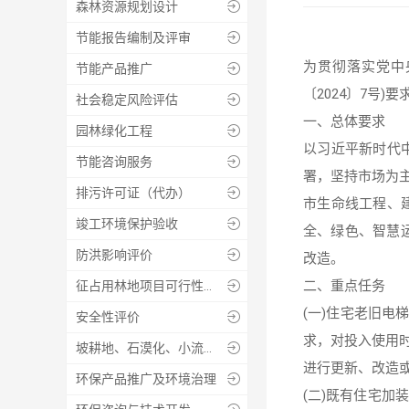
森林资源规划设计

节能报告编制及评审

为贯彻落实党中
节能产品推广

〔2024〕7号
社会稳定风险评估

一、总体要求
园林绿化工程

以习近平新时代
节能咨询服务

署，坚持市场为
排污许可证（代办）

市生命线工程、
竣工环境保护验收

全、绿色、智慧
防洪影响评价

改造。
二、重点任务
征占用林地项目可行性报告编制

(一)住宅老旧电梯
安全性评价

求，对投入使用
坡耕地、石漠化、小流域综合治理工程的设计、监测、监理

进行更新、改造
环保产品推广及环境治理

(二)既有住宅