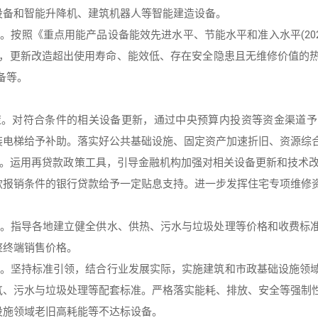
设备和智能升降机、建筑机器人等智能建造设备。
造
。按照《重点用能产品设备能效先进水平、节能水平和准入水平(20
)等要求，更新改造超出使用寿命、能效低、存在安全隐患且无维修价值的
备等。
政策。对符合条件的相关设备更新，通过中央预算内投资等资金渠道
装电梯给予补助。落实好公共基础设施、固定资产加速折旧、资源综
支持。运用再贷款政策工具，引导金融机构加强对相关设备更新和技术
款报销条件的银行贷款给予一定贴息支持。进一步发挥住宅专项维修
机制。指导各地建立健全供水、供热、污水与垃圾处理等价格和收费标
整终端销售价格。
标准。坚持标准引领，结合行业发展实际，实施建筑和市政基础设施领
气、污水与垃圾处理等配套标准。严格落实能耗、排放、安全等强制
设施领域老旧高耗能等不达标设备。