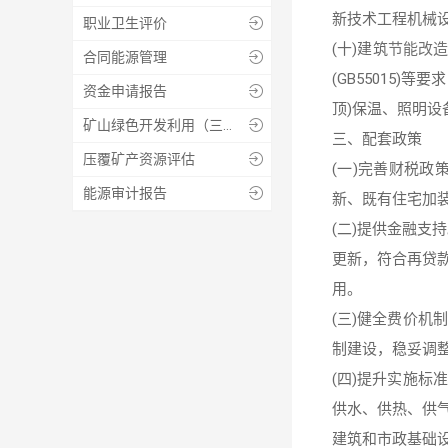
新技术工程机械
职业卫生评价

(十)建筑
节能改
合同能源管理

(GB55015
资金申请报告

顶)保温、照明设
矿山绿色开发利用（三合一）方案、绿色矿山实施方案等技术报告编制及咨询服务

三、配套政策
压覆矿产资源评估

(一)完善财税
能源审计报告

新、既有住宅加
(二)提供金融
更新，符合再贷
用。
(三)健全费价
制建设，稳妥调
(四)提升实施
供水、供热、供
建筑和市政基础