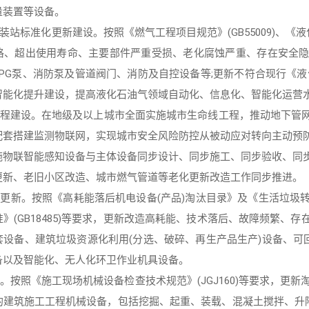
量装置等设备。
装站标准化更新建设。按照《燃气工程项目规范》(GB55009)、《液
格、超出使用寿命、主要部件严重受损、老化腐蚀严重、存在安全
PG泵、消防泵及管道阀门、消防及自控设备等;更新不符合现行《液化石
智能化提升建设，提高液化石油气领域自动化、信息化、智能化运营
线工程建设。在地级及以上城市全面实施城市生命线工程，推动地下管
配套搭建监测物联网，实现城市安全风险防控从被动应对转向主动预
施物联智能感知设备与主体设备同步设计、同步施工、同步验收、同
更新、老旧小区改造、城市燃气管道等老化更新改造工作同步推进。
备更新。按照《高耗能落后机电设备(产品)淘汰目录》及《生活垃圾转运
》(GB18485)等要求，更新改造高耗能、技术落后、故障频繁、
套设备、建筑垃圾资源化利用(分选、破碎、再生产品生产)设备、可
备以及智能化、无人化环卫作业机具设备。
备。按照《施工现场机械设备检查技术规范》(JGJ160)等要求，更
的建筑施工工程机械设备，包括挖掘、起重、装载、混凝土搅拌、升降