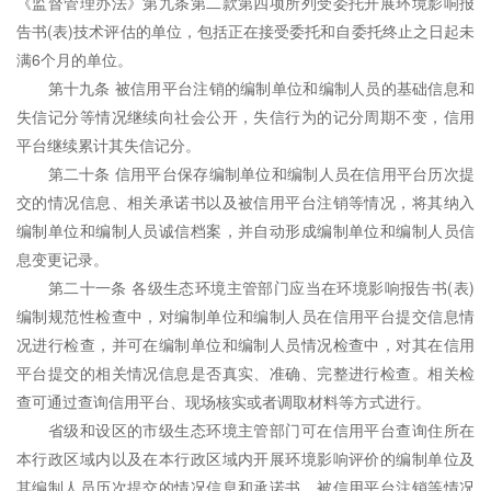
《监督管理办法》第九条第二款第四项所列受
委托
开展环境影响报
告书(表)技术评估的单位，包括正在接受
委托
和自
委托
终止之日起未
满6个月的单位。
第十九条 被信用平台注销的编制单位和编制人员的基础信息和
失信记分等情况继续向社会公开，失信行为的记分周期不变，信用
平台继续累计其失信记分。
第二十条 信用平台保存编制单位和编制人员在信用平台历次提
交的情况信息、相关承诺书以及被信用平台注销等情况，将其纳入
编制单位和编制人员诚信档案，并自动形成编制单位和编制人员信
息变更记录。
第二十一条 各级生态环境主管部门应当在环境影响报告书(表)
编制规范性检查中，对编制单位和编制人员在信用平台提交信息情
况进行检查，并可在编制单位和编制人员情况检查中，对其在信用
平台提交的相关情况信息是否真实、准确、完整进行检查。相关检
查可通过查询信用平台、现场核实或者调取材料等方式进行。
省级和设区的市级生态环境主管部门可在信用平台查询住所在
本行政区域内以及在本行政区域内开展环境影响评价的编制单位及
其编制人员历次提交的情况信息和承诺书、被信用平台注销等情况