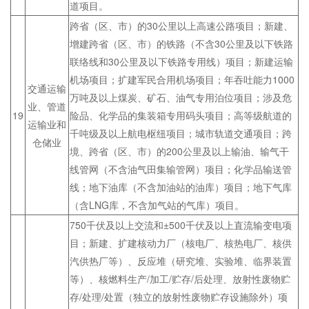
道项目。
跨省（区、市）的30公里以上高速公路项目；新建、
增建跨省（区、市）的铁路（不含30公里及以下铁路
联络线和30公里及以下铁路专用线）项目；新建运输
机场项目；扩建军民合用机场项目；年吞吐能力1000
交通运输
万吨及以上煤炭、矿石、油气专用泊位项目；涉及危
业、管道
19
险品、化学品的集装箱专用码头项目；高等级航道的
运输业和
千吨级及以上航电枢纽项目；城市轨道交通项目；跨
仓储业
境、跨省（区、市）的200公里及以上输油、输气干
线管网（不含油气田集输管网）项目；化学品输送管
线；地下油库（不含加油站的油库）项目；地下气库
（含LNG库，不含加气站的气库）项目。
750千伏及以上交流和±500千伏及以上直流输变电项
目；新建、扩建核动力厂（核电厂、核热电厂、核供
汽供热厂等）、反应堆（研究堆、实验堆、临界装置
等）、核燃料生产/加工/贮存/后处理、放射性废物贮
存/处理/处置（独立的放射性废物贮存设施除外）项