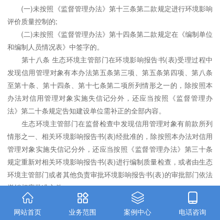
(一)未按照《监督管理办法》第十三条第二款规定进行环境影响
评价质量控制的;
(二)未按照《监督管理办法》第十四条第二款规定在《编制单位
和编制人员情况表》中签字的。
第十八条 生态环境主管部门在环境影响报告书(表)受理过程中
发现信用管理对象有本办法第五条第三项、第五条第四项、第八条
至第十条、第十四条、第十七条第二项所列情形之一的，除按照本
办法对信用管理对象实施失信记分外，还应当按照《监督管理办
法》第二十条规定告知建设单位需补正的全部内容。
生态环境主管部门在监督检查中发现信用管理对象有前款所列
情形之一、相关环境影响报告书(表)经批准的，除按照本办法对信用
管理对象实施失信记分外，还应当按照《监督管理办法》第三十条
规定重新对相关环境影响报告书(表)进行编制质量检查，或者由生态
环境主管部门或者其他负责审批环境影响报告书(表)的审批部门依法
撤销相应批准文件。




第十九条 信用管理对象名称或者姓名发生变更，统一社会信用
网站首页
业务范围
案例中心
电话咨询
代码或者身份证件号码未发生变化的，信用平台按照同一信用管理