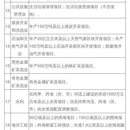
公共设施
生活垃圾填埋项目；生活垃圾焚烧项目（不含发
12
管理业
电）。
煤炭开采
13
年产150万吨及以上煤炭开采项目。
和洗选业
石油和天
年产20亿立方米及以上天然气新区块开发项目；年产
14
然气开采
100万吨及以上石油开采新区块开发项目；新建海洋
业
油气开发项目。
黑色金属
15
年产500万吨及以上的铁矿采选项目。
矿采选业
有色金属
16
有色金属矿采选项目。
矿采选业
在跨界、跨省（区、市）河流上建设的库容1000万立
17
水利
方米及以上水库项目；涉及跨界河流、跨省（区、
市）的水资源配置调整项目。
50公顷及以上的填海项目；100公顷及以上的围海项
18
海洋工程
目；跨海桥梁工程项目；长度1.0公里及以上的海底隧