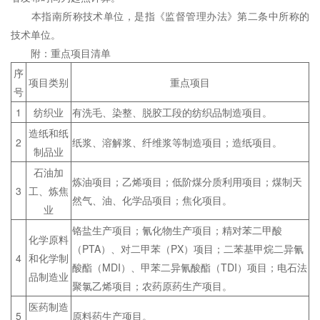
本指南所称技术单位，是指《监督管理办法》第二条中所称的
技术单位。
附：重点项目清单
序
项目类别
重点项目
号
1
纺织业
有洗毛、染整、脱胶工段的纺织品制造项目。
造纸和纸
2
纸浆、溶解浆、纤维浆等制造项目；造纸项目。
制品业
石油加
炼油项目；乙烯项目；低阶煤分质利用项目；煤制天
3
工、炼焦
然气、油、化学品项目；焦化项目。
业
铬盐生产项目；氰化物生产项目；精对苯二甲酸
化学原料
（PTA）、对二甲苯（PX）项目；二苯基甲烷二异氰
4
和化学制
酸酯（MDI）、甲苯二异氰酸酯（TDI）项目；电石法
品制造业
聚氯乙烯项目；农药原药生产项目。
医药制造
5
原料药生产项目。