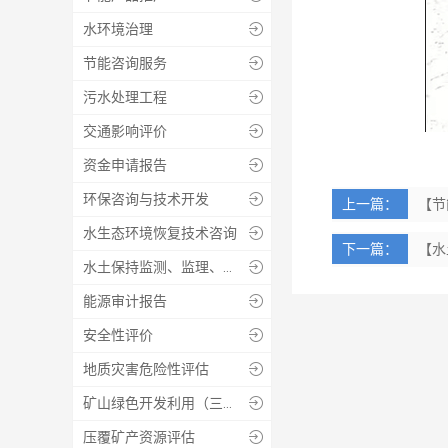
水环境治理

节能咨询服务

污水处理工程

交通影响评价

资金申请报告

环保咨询与技术开发

上一篇：
【节
水生态环境恢复技术咨询

下一篇：
【水
水土保持监测、监理、设施验收

能源审计报告

安全性评价

地质灾害危险性评估

矿山绿色开发利用（三合一）方案、绿色矿山实施方案等技术报告编制及咨询服务

压覆矿产资源评估
