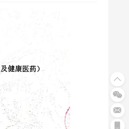



