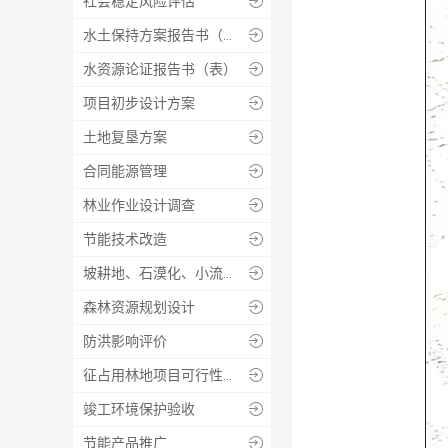
社会稳定风险评估

水土保持方案报告书（表）

水资源论证报告书（表）

项目初步设计方案

土地复垦方案

合同能源管理

林业作业设计调查

节能技术改造

坡耕地、石漠化、小流域综合治理工程的设计、监测、监理

森林资源规划设计

防洪影响评价

征占用林地项目可行性报告编制

竣工环境保护验收

节能产品推广
