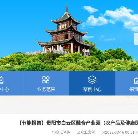
中心
业务范围
案例中心
招
【节能报告】贵阳市白云区融合产业园（农产品及健康

众汇咨询

众汇案例

2022-03-16 00:51:4