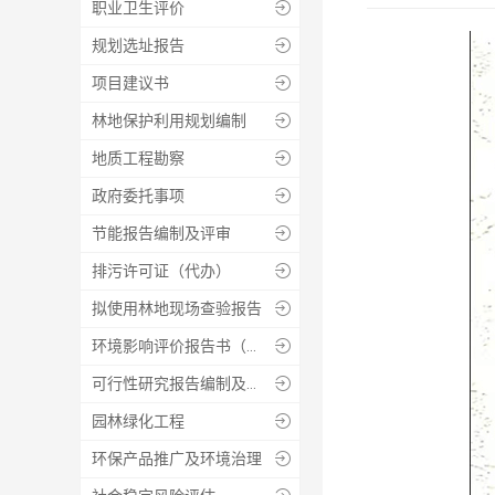
职业卫生评价

规划选址报告

项目建议书

林地保护利用规划编制

地质工程勘察

政府委托事项

节能报告编制及评审

排污许可证（代办）

拟使用林地现场查验报告

环境影响评价报告书（表）

可行性研究报告编制及评审

园林绿化工程

环保产品推广及环境治理
