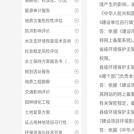
坡耕地、石漠化、小流域综合治理工程的设计、监测、监理

境产生的影响，
能源审计报告

《中华人民共和
地质灾害危险性评估

5建设单位自行
防洪影响评价

答：依据《建设
称网上备案系统)
水生态环境恢复技术咨询

省级环境保护主
社会稳定风险评估

权限。
水土保持方案报告书（表）

县级环境保护主
规划选址报告

6哪个部门负责
地质工程勘察

答：依据《建设
交通影响评价

其网站的网上备
园林绿化工程

有关保密规定，
县级环境保护主
土地复垦方案

7建设项目环境
征占用林地项目可行性报告编制

答：依据《中华
环保咨询与技术开发
