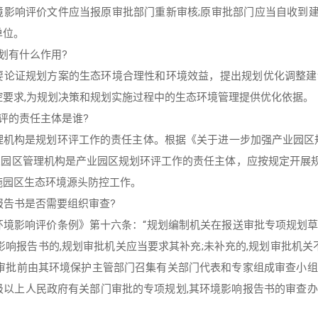
境影响评价文件应当报原审批部门重新审核;原审批部门应当自收到
单位。
划有什么作用?
要论证规划方案的生态环境合理性和环境效益，提出规划优化调整建
控要求,为规划决策和规划实施过程中的生态环境管理提供优化依据。
评的责任主体是谁?
机构是规划环评工作的责任主体。根据《关于进一步加强产业园区规划
 产业园区管理机构是产业园区规划环评工作的责任主体，应按规定开
施园区生态环境源头防控工作。
报告书是否需要组织审查?
环境影响评价条例》第十六条：“规划编制机关在报送审批专项规划草
影响报告书的,规划审批机关应当要求其补充;未补充的,规划审批机关
在审批前由其环境保护主管部门召集有关部门代表和专家组成审查小组
级以上人民政府有关部门审批的专项规划,其环境影响报告书的审查办