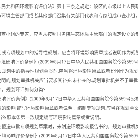
人民共和国环境影响评价法》第十三条之规定：设区的市级以上人民
态环境主管部门或者其他部门召集有关部门代表和专家组成审查小组
审查小组的专家，应当从按照国务院生态环境主管部门的规定设立的
规划或专项规划中的指导性规划，应当将环境影响篇章或者说明作为规
境影响评价条例》(2009年8月17日中华人民共和国国务院令第55
项规划中的指导性规划草案时,应当将环境影响篇章或者说明作为规
明的,规划审批机关应当要求其补充;未补充的,规划审批机关不予审
中，规划环评如何分类?
响评价条例》(2009年8月17日中华人民共和国国务院令第559号
成的影响,编写环境影响篇章或者说明。编制专项规划,应当在规划草
应当依照本条第一款规定编写环境影响篇章或者说明。
关在报送审批专项规划草案时，未附送环境影响报告书的，规划审批机
境影响评价条例》(2009年8月17日中华人民共和国国务院令第55