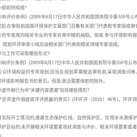
小组如何组成?
响评价条例》(2009年8月17日中华人民共和国国务院令第559号
划,在审批前由其环境保护主管部门召集有关部门代表和专家组成审查
立的专家库内相关专业的专家名单中随机抽取。但是,参与环境影响报
此，规划环评审查小组应由相关部门代表和相关领域专家组成。
参与工作可采取哪些形式?
响评价条例》(2009年8月17日中华人民共和国国务院令第559号
公众环境权益的专项规划,应当在规划草案报送审批前,采取调查问卷
对环境影响报告书的意见。但是,依法需要保密的除外。
弄虚作假行为中“关键内容遗漏”包括哪些情形?
惩弄虚作假提高环评质量的意见》(环环评〔2020〕48号)，环评
目实际开工情况的;遗漏生态保护红线、自然保护区、饮用水水源保
保护目标的;未开展相关环境要素现状调查与评价、相关环境要素或者
的。