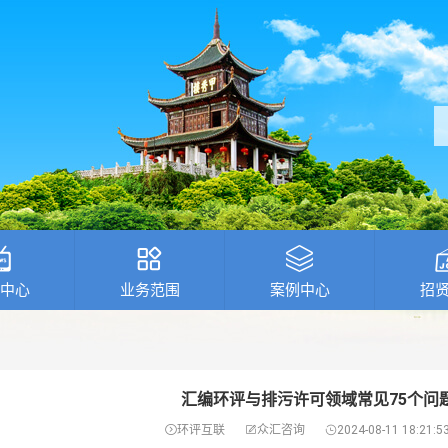
中心
业务范围
案例中心
招
汇编环评与排污许可领域常见75个问

环评互联

众汇咨询

2024-08-11 18:21:5