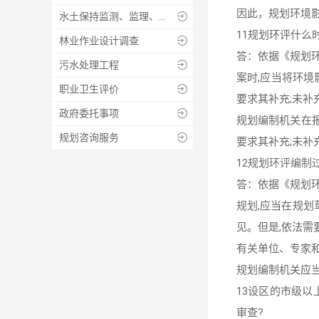
因此，规划环境
水土保持监测、监理、设施验收

11规划环评什么
林业作业设计调查

答：依据《规划
污水处理工程

案时,应当将环
职业卫生评价

要求其补充;未补
政府委托事项

规划编制机关在
规划咨询服务

要求其补充;未补
12规划
环评编制
答：依据《规划
规划,应当在规
见。但是,依法需
有关单位、专家
规划编制机关应
13设区的市级
审查?