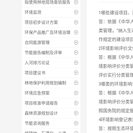
拟使用林地现场查验报告

环境监测

1哪些建设项目、
答：依据《中华
项目初步设计方案

类管理。”纳入
生
环保产品推广及环境治理

作规定的建设项
合同能源管理

2环境影响评价文
节能报告编制及评审

答：根据《中华
入河排污论证

境影响评价分类
项目建议书

评价实行分类管
林地保护利用规划编制

3哪类的环境影响
答：根据《中华
环境应急预案

境影响评价分类
项目核准申请报告

照国务院的规定
森林资源规划设计

4环境影响登记表
节能咨询服务

答：按照生态环