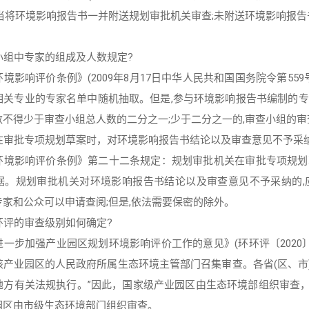
当将环境影响报告书一并附送规划审批机关审查;未附送环境影响报告书
。
小组中专家的组成及人数规定?
境影响评价条例》(2009年8月17日中华人民共和国国务院令第55
相关专业的专家名单中随机抽取。但是,参与环境影响报告书编制的专
不得少于审查小组总人数的二分之一;少于二分之一的,审查小组的
关在审批专项规划草案时，对环境影响报告书结论以及审查意见不予采
环境影响评价条例》第二十二条规定：规划审批机关在审批专项规划
据。规划审批机关对环境影响报告书结论以及审查意见不予采纳的,
家和公众可以申请查阅;但是,依法需要保密的除外。
环评的审查级别如何确定?
一步加强产业园区规划环境影响评价工作的意见》(环环评〔2020〕
该产业园区的人民政府所属生态环境主管部门召集审查。各省(区、市
地方有关法规执行。”因此，国家级产业园区由生态环境部组织审查
园区由市级生态环境部门组织审查。