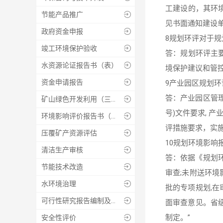
工建设的，其环
节能产品推广

见书面通知建设
政府资金申报

8规划环评对于规
竣工环境保护验收

答：规划环评主
水资源论证报告书（表）

境保护建议和管
资金申请报告

9产业园区规划环
答：产业园区管理
矿山绿色开发利用（三合一）方案、绿色矿山实施方案等技术报告编制及咨询服务

号)文件要求,
环境影响评价报告书（表）

评措施要求，实
压覆矿产资源评估

10规划环境影响
清洁生产审核

答：依据《规划
节能技术改造

审查;未附送环境
水环境治理

批的专项规划,
可行性研究报告编制及评审

面审查意见。省
制定。”
安全性评价
