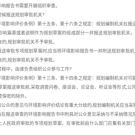
影响报告书需要开展组织审查。
时候报送规划审批机关?
环境影响评价条例》第十五条、第十六条之规定：规划编制机关在报
境影响篇章或者说明作为规划草案的组成部分一并报送规划审批机关。
充的,规划审批机关不予审批。
报送审批专项规划草案时,应当将环境影响报告书一并附送规划审批机
充的,规划审批机关不予审批。
过程中，由谁负责组织公众参与工作?
环境影响评价条例》第十三条、第十四条之规定：规划编制机关对可
划草案报送审批前,采取调查问卷、座谈会、论证会、听证会等形式,
要保密的除外。
和公众的意见与环境影响评价结论有重大分歧的,规划编制机关应当采
当在报送审查的环境影响报告书中附具对公众意见采纳与不采纳情况
以上人民政府审批的专项规划草案，在审批前由什么部门召集有关部